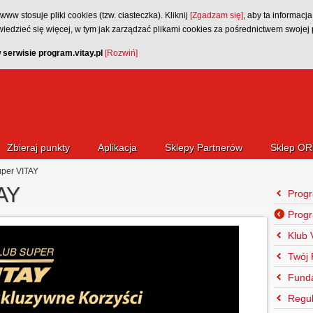
w stosuje pliki cookies (tzw. ciasteczka). Kliknij
[Zgadzam się]
, aby ta informacja
wiedzieć się więcej, w tym jak zarządzać plikami cookies za pośrednictwem swojej 
serwisie program.vitay.pl
[Rozwiń]
Zbieraj punkty
Aplikacja
Sklepy Partnerów
Sklep OR
per VITAY
AY
Prog
Prog
Klub
Twój 
Fund
Regul