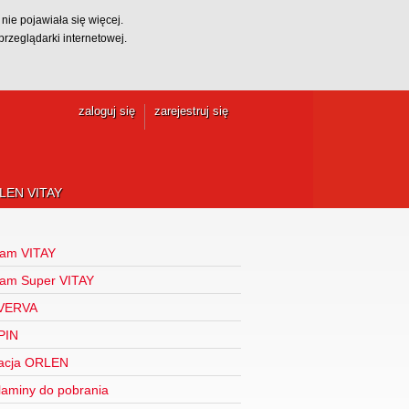
 nie pojawiała się więcej.
przeglądarki internetowej.
zaloguj się
zarejestruj się
LEN VITAY
ram VITAY
ram Super VITAY
 VERVA
PIN
acja ORLEN
aminy do pobrania