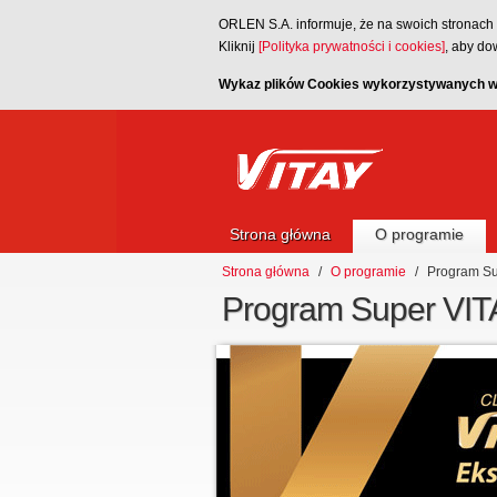
ORLEN S.A. informuje, że na swoich stronach ww
Kliknij
[Polityka prywatności i cookies]
, aby do
Wykaz plików Cookies wykorzystywanych w 
Strona główna
O programie
Strona główna
/
O programie
/
Program Su
Program Super VIT