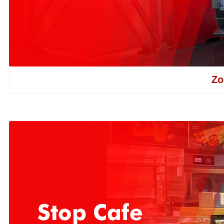
Strona główna
O programie
Zbieraj punkty
Aplika
Strona główna
/
Zbieraj punkty
/
Promocje punktowe
Promocje punktowe