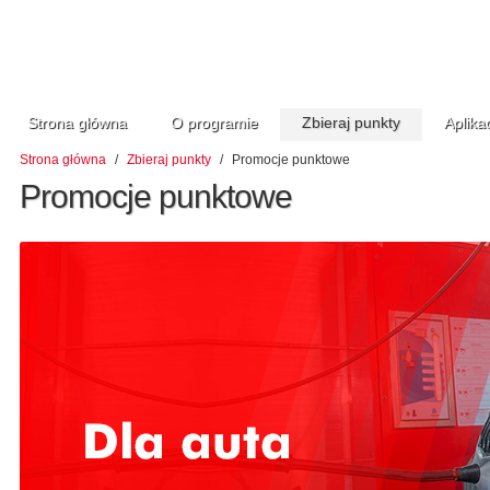
ORLEN S.A. informuje, że na swoi
(tzw. ciasteczka). Kliknij
[Zgadzam
więcej.
Kliknij
[Polityka prywatności i cook
jak zarządzać plikami cookies za
internetowej.
Wykaz plików Cookies wykorzy
program.vitay.pl
[Rozwiń]