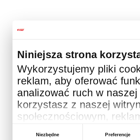
Niniejsza strona korzyst
Wykorzystujemy pliki cook
reklam, aby oferować funk
analizować ruch w naszej w
korzystasz z naszej witry
społecznościowym, rekla
Zo
Partnerzy mogą połączyć 
Wybór
Niezbędne
Preferencje
zgody