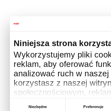
Niniejsza strona korzyst
Wykorzystujemy pliki cook
reklam, aby oferować funk
analizować ruch w naszej w
korzystasz z naszej witry
społecznościowym, rekla
Partnerzy mogą połączyć 
Wybór
Niezbędne
Preferencje
zgody