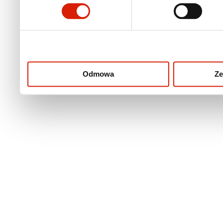
otrzymanymi od Ciebie lu
korzystania z ich usług.
Odmowa
Ze